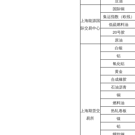
豆油
国际铜
集运指数（欧线）
上海能源国
低硫燃料油
际交易中心
20号胶
原油
白银
铝
氧化铝
黄金
合成橡胶
石油沥青
铜
燃料油
上海期货交
热轧卷板
易所
镍
铅
螺纹钢