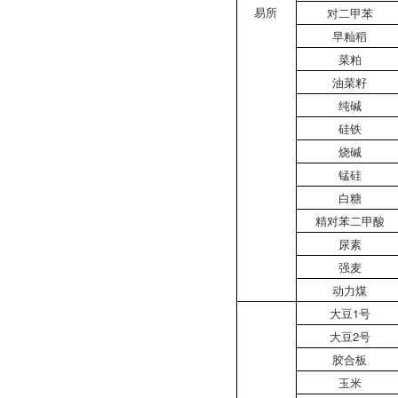
易所
对二甲苯
早籼稻
菜粕
油菜籽
纯碱
硅铁
烧碱
锰硅
白糖
精对苯二甲酸
尿素
强麦
动力煤
大豆1号
大豆2号
胶合板
玉米