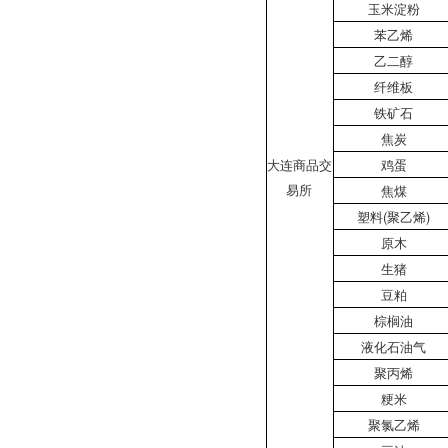
玉米淀粉
苯乙烯
乙二醇
纤维板
铁矿石
焦炭
大连商品交
鸡蛋
易所
焦煤
塑料(聚乙烯)
原木
生猪
豆粕
棕榈油
液化石油气
聚丙烯
粳米
聚氯乙烯