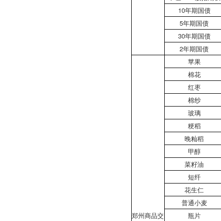
10年期国债
5年期国债
30年期国债
2年期国债
苹果
棉花
红枣
棉纱
玻璃
粳稻
晚籼稻
甲醇
菜籽油
短纤
花生仁
普通小麦
郑州商品交
瓶片