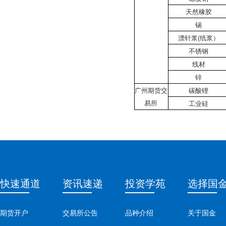
天然橡胶
锡
漂针浆(纸浆）
不锈钢
线材
锌
广州期货交
碳酸锂
易所
工业硅
快速通道
资讯速递
投资学苑
选择国
期货开户
交易所公告
品种介绍
关于国金