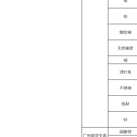
镍
铅
螺纹钢
天然橡胶
锡
漂针浆
不锈钢
线材
锌
碳酸锂
广州期货交易