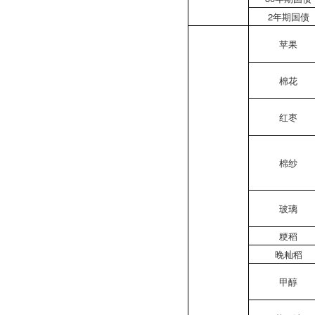
2年期国债
苹果
棉花
红枣
棉纱
玻璃
粳稻
晚籼稻
甲醇