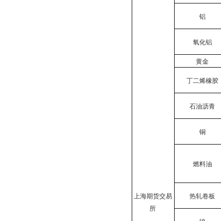
铝
氧化铝
黄金
丁二烯橡胶
石油沥青
铜
燃料油
上海期货交易
热轧卷板
所