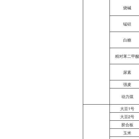
烧碱
锰硅
白糖
精对苯二甲
尿素
强麦
动力煤
大豆1号
大豆2号
胶合板
玉米