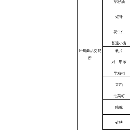
菜籽油
短纤
花生仁
普通小麦
郑州商品交易
瓶片
所
对二甲苯
早籼稻
菜粕
油菜籽
纯碱
硅铁