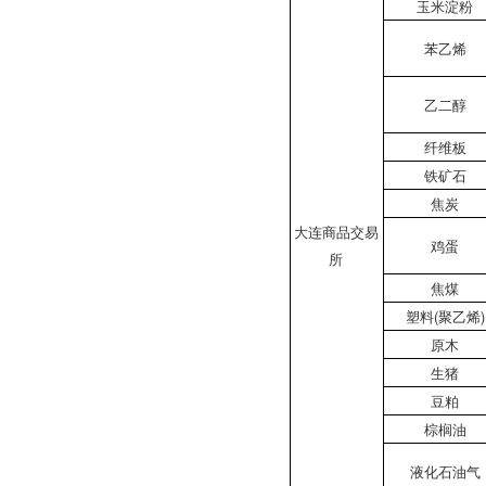
玉米淀粉
苯乙烯
乙二醇
纤维板
铁矿石
焦炭
大连商品交易
鸡蛋
所
焦煤
塑料(聚乙烯)
原木
生猪
豆粕
棕榈油
液化石油气