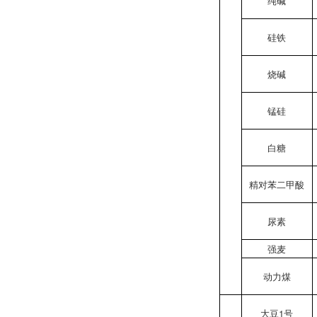
纯碱
硅铁
烧碱
锰硅
白糖
精对苯二甲酸
尿素
强麦
动力煤
大豆1号