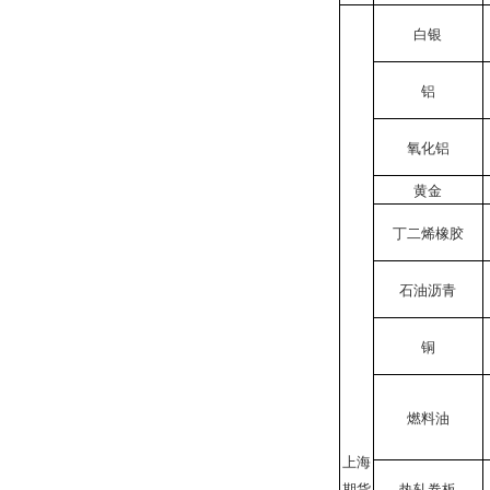
白银
铝
氧化铝
黄金
丁二烯橡胶
石油沥青
铜
燃料油
上海
期货
热轧卷板