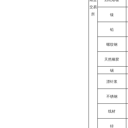
交易
所
镍
铅
螺纹钢
天然橡胶
锡
漂针浆
不锈钢
线材
锌