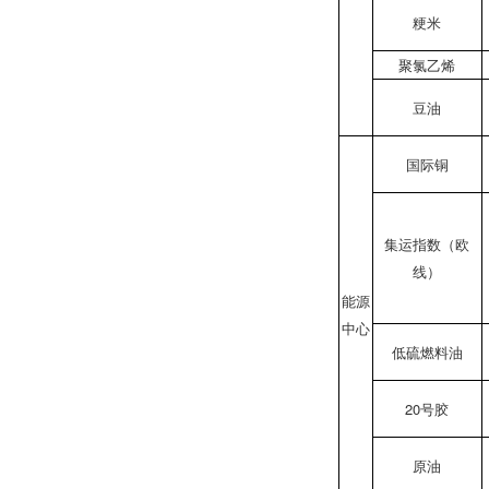
粳米
聚氯乙烯
豆油
国际铜
集运指数（欧
线）
能源
中心
低硫燃料油
20号胶
原油