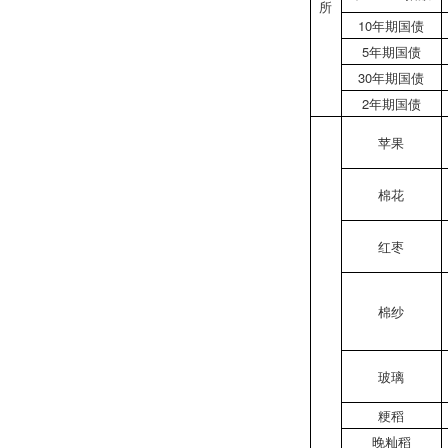
所
10年期国债
5年期国债
30年期国债
2年期国债
苹果
棉花
红枣
棉纱
玻璃
粳稻
晚籼稻