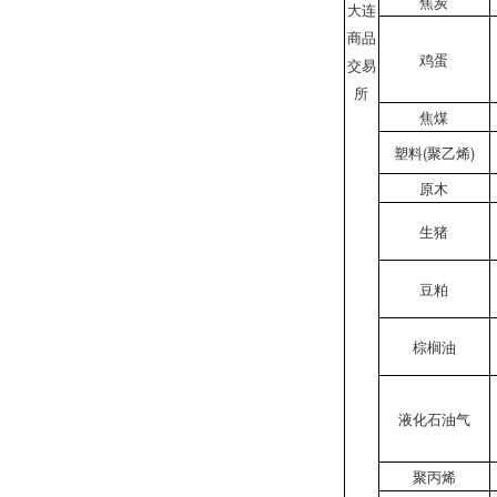
焦炭
大连
商品
鸡蛋
交易
所
焦煤
塑料(聚乙烯)
原木
生猪
豆粕
棕榈油
液化石油气
聚丙烯