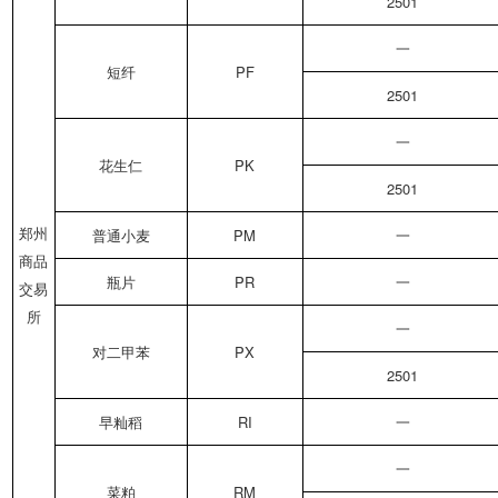
2501
一
短纤
PF
2501
一
花生仁
PK
2501
郑州
普通小麦
PM
一
商品
瓶片
PR
一
交易
所
一
对二甲苯
PX
2501
早籼稻
RI
一
一
菜粕
RM