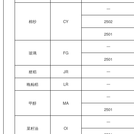
一
棉纱
CY
2502
2501
一
玻璃
FG
2501
粳稻
JR
一
晚籼稻
LR
一
一
甲醇
MA
2501
一
菜籽油
OI