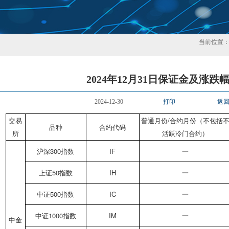
当前位置
2024年12月31日保证金及涨跌
2024-12-30
打印
返
交易
普通月份/合约月份（不包括
品种
合约代码
所
活跃冷门合约）
沪深300指数
IF
一
上证50指数
IH
一
中证500指数
IC
一
中证1000指数
IM
一
中金