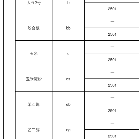
大豆2号
b
2501
一
胶合板
bb
2501
一
玉米
c
2501
一
玉米淀粉
cs
2501
一
苯乙烯
eb
2501
一
乙二醇
eg
2501