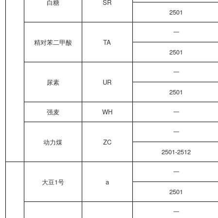
白糖
SR
2501
一
精对苯二甲酸
TA
2501
一
尿素
UR
2501
强麦
WH
一
一
动力煤
ZC
2501-2512
一
大豆1号
a
2501
一