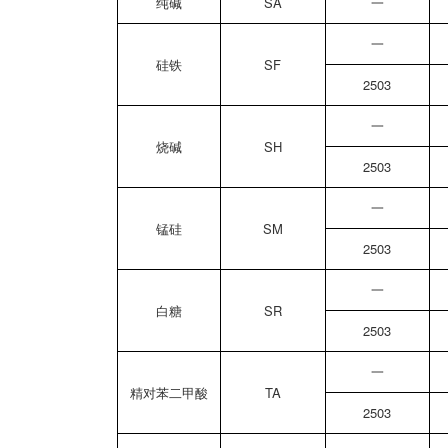
纯碱
SA
一
一
硅铁
SF
2503
一
烧碱
SH
2503
一
锰硅
SM
2503
一
白糖
SR
2503
一
精对苯二甲酸
TA
2503