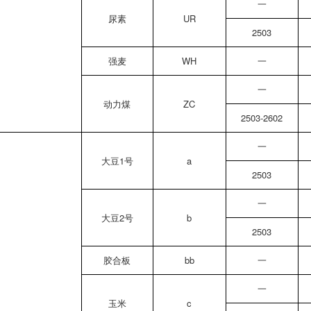
一
尿素
UR
2503
强麦
WH
一
一
动力煤
ZC
2503-2602
一
大豆1号
a
2503
一
大豆2号
b
2503
胶合板
bb
一
一
玉米
c