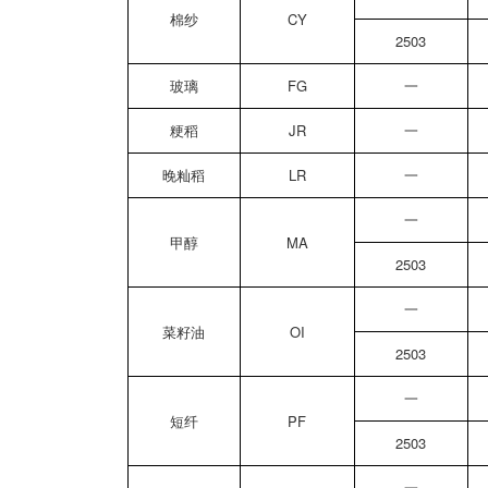
棉纱
CY
2503
玻璃
FG
一
粳稻
JR
一
晚籼稻
LR
一
一
甲醇
MA
2503
一
菜籽油
OI
2503
一
短纤
PF
2503
一