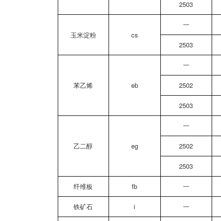
2503
一
玉米淀粉
cs
2503
一
苯乙烯
eb
2502
2503
一
乙二醇
eg
2502
2503
纤维板
fb
一
铁矿石
i
一