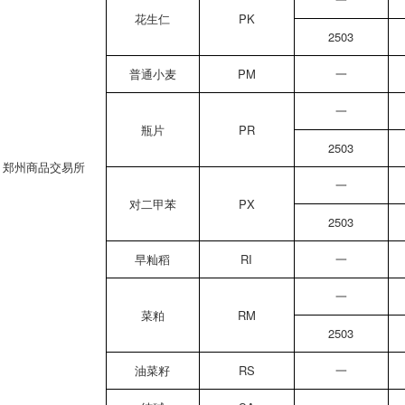
花生仁
PK
2503
普通小麦
PM
一
一
瓶片
PR
2503
郑州商品交易所
一
对二甲苯
PX
2503
早籼稻
RI
一
一
菜粕
RM
2503
油菜籽
RS
一