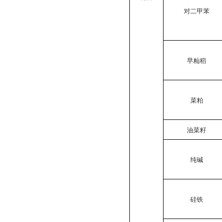
对二甲苯
早籼稻
菜粕
油菜籽
纯碱
硅铁