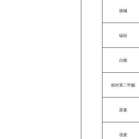
烧碱
锰硅
白糖
精对苯二甲酸
尿素
强麦