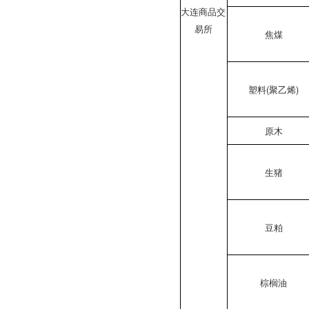
大连商品交
易所
焦煤
塑料(聚乙烯)
原木
生猪
豆粕
棕榈油