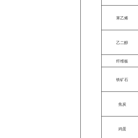
苯乙烯
乙二醇
纤维板
铁矿石
焦炭
鸡蛋