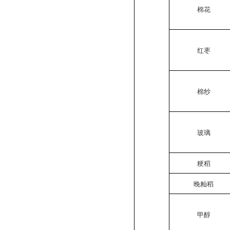
棉花
红枣
棉纱
玻璃
粳稻
晚籼稻
甲醇