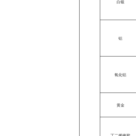
白银
铝
氧化铝
黄金
丁二烯橡胶