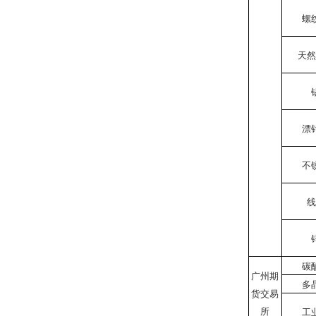
螺
天然
漂
不
线
碳
广州期
多
货交易
所
工