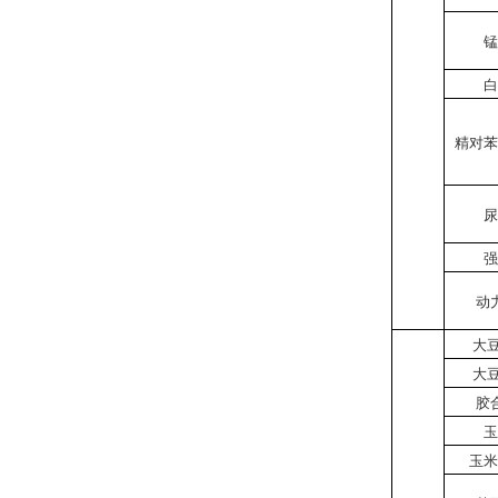
锰
白
精对苯
尿
强
动
大豆
大豆
胶
玉
玉米