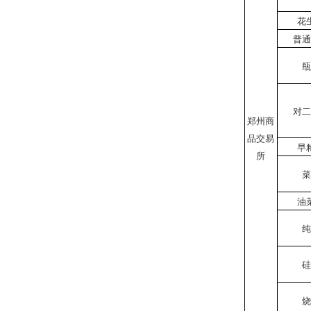
花
普通
瓶
对二
郑州商
品交易
早
所
菜
油
纯
硅
烧