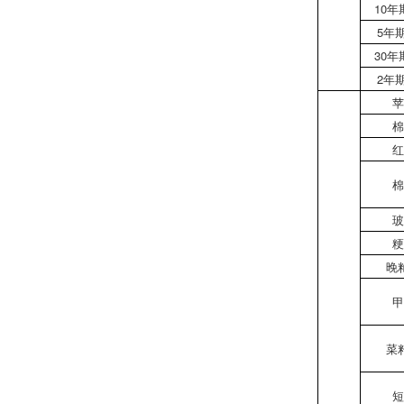
10年
5年
30年
2年
苹
棉
红
棉
玻
粳
晚
甲
菜
短