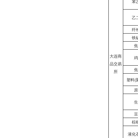
苯
乙
纤
铁
焦
大连商
鸡
品交易
焦
所
塑料(
原
生
豆
棕
液化