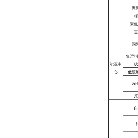
聚
粳
聚氯
豆
国
集运指
线
能源中
心
低硫
20
原
白