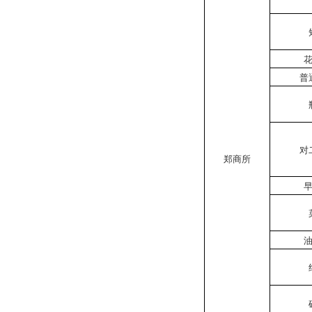
普
对
郑商所