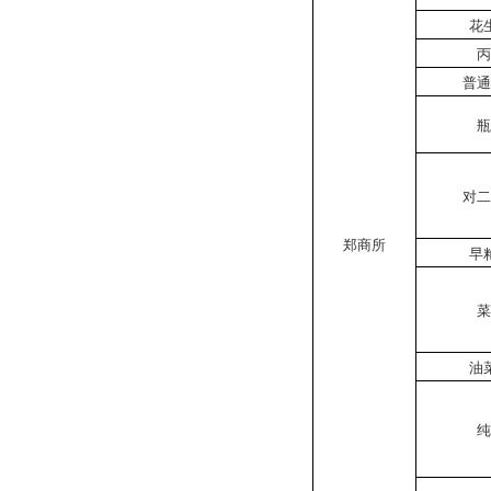
花
丙
普通
瓶
对二
郑商所
早
菜
油
纯