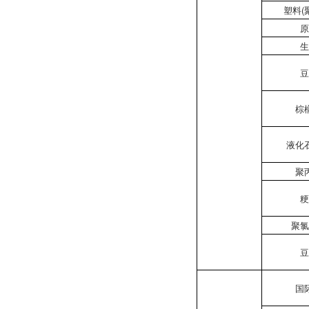
塑料(
原
生
豆
棕
液化
聚
粳
聚氯
豆
国