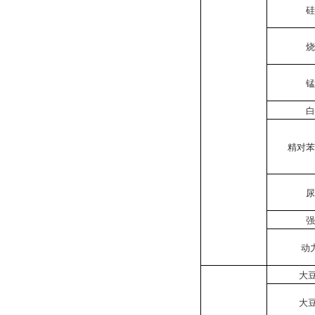
硅
烧
锰
白
精对苯
尿
强
动
大豆
大豆