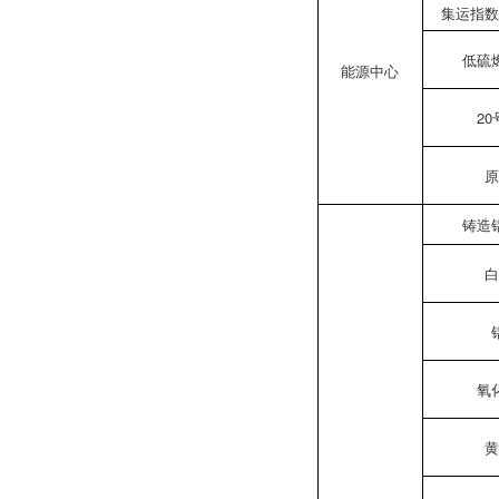
集运指数
低硫
能源中心
20
原
铸造
白
氧
黄