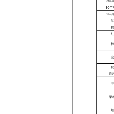
5年
30年
2年
苹
棉
红
棉
玻
粳
晚
甲
菜
短