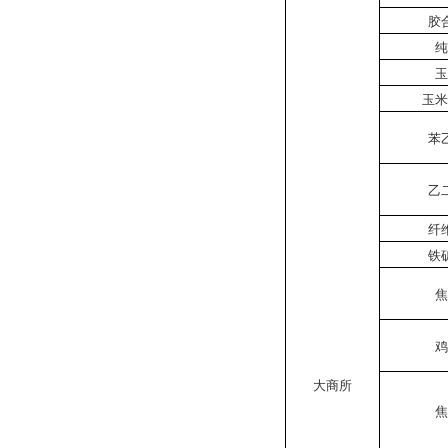
胶
纯
玉
玉米
苯
乙
纤
铁
焦
鸡
大商所
焦