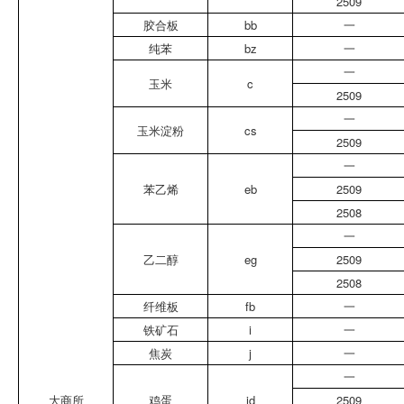
2509
胶合板
bb
一
纯苯
bz
一
一
玉米
c
2509
一
玉米淀粉
cs
2509
一
苯乙烯
eb
2509
2508
一
乙二醇
eg
2509
2508
纤维板
fb
一
铁矿石
i
一
焦炭
j
一
一
大商所
鸡蛋
jd
2509