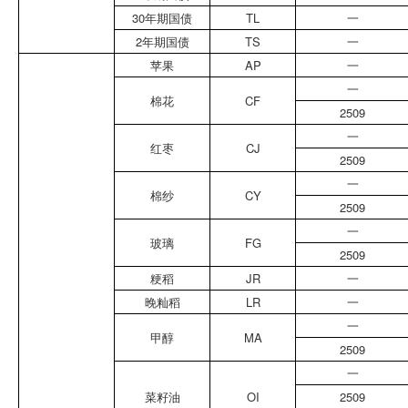
30年期国债
TL
一
2年期国债
TS
一
苹果
AP
一
一
棉花
CF
2509
一
红枣
CJ
2509
一
棉纱
CY
2509
一
玻璃
FG
2509
粳稻
JR
一
晚籼稻
LR
一
一
甲醇
MA
2509
一
菜籽油
OI
2509