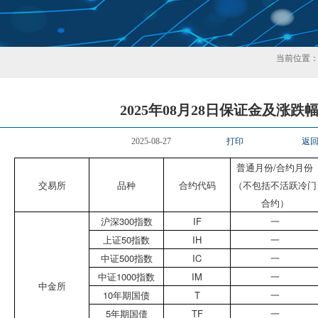
当前位置
2025年08月28日保证金及涨跌
2025-08-27
打印
返
普通月份/合约月份
交易所
品种
合约代码
（不包括不活跃冷门
合约）
沪深300指数
IF
一
上证50指数
IH
一
中证500指数
IC
一
中证1000指数
IM
一
中金所
10年期国债
T
一
5年期国债
TF
一