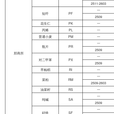
2511-2603
一
短纤
PF
2509
花生仁
PK
一
丙烯
PL
一
普通小麦
PM
一
一
瓶片
PR
2509
郑商所
一
对二甲苯
PX
2509
早籼稻
RI
一
一
菜粕
RM
2509-2603
油菜籽
RS
一
一
纯碱
SA
2509
一
硅铁
SF