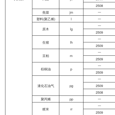
2508
焦煤
jm
一
塑料(聚乙烯)
l
一
一
原木
lg
2509
一
生猪
lh
2509
一
豆粕
m
2509
一
棕榈油
p
2509
一
液化石油气
pg
2509
2508
聚丙烯
pp
一
一
粳米
rr
2509