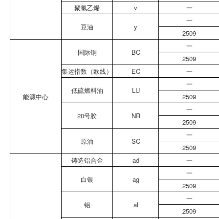
聚氯乙烯
v
一
一
豆油
y
2509
一
国际铜
BC
2509
集运指数（欧线）
EC
一
一
低硫燃料油
LU
能源中心
2509
一
20号胶
NR
2509
一
原油
SC
2509
铸造铝合金
ad
一
一
白银
ag
2509
一
铝
al
2509