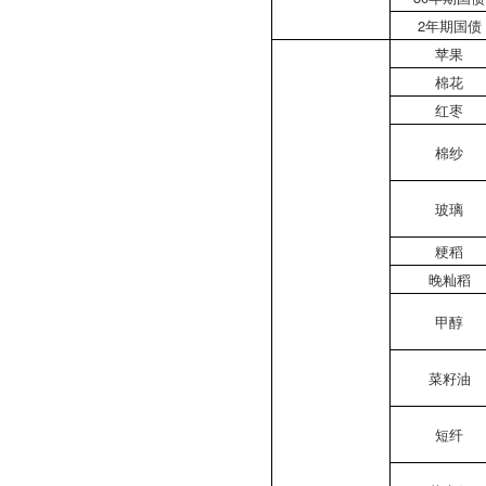
2年期国债
苹果
棉花
红枣
棉纱
玻璃
粳稻
晚籼稻
甲醇
菜籽油
短纤