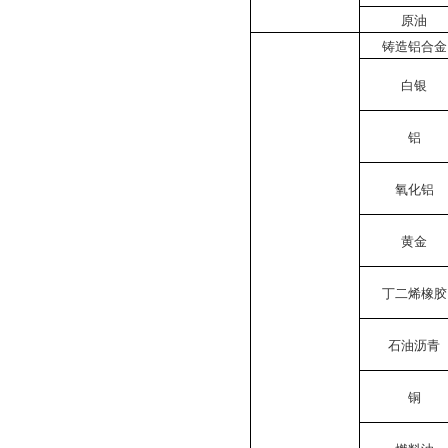
原油
铸造铝合金
白银
铝
氧化铝
黄金
丁二烯橡胶
石油沥青
铜