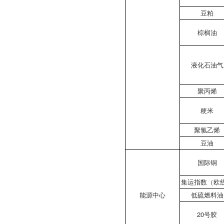
豆粕
棕榈油
液化石油气
聚丙烯
粳米
聚氯乙烯
豆油
国际铜
集运指数（欧
能源中心
低硫燃料油
20号胶