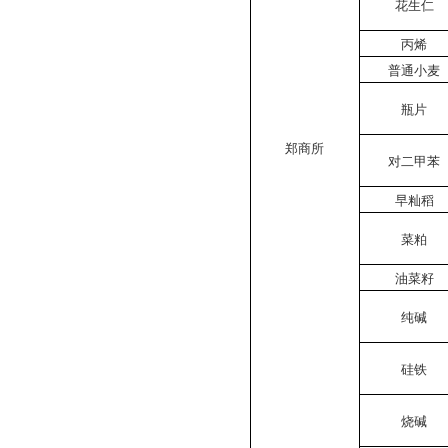
花生仁
丙烯
普通小麦
瓶片
郑商所
对二甲苯
早籼稻
菜粕
油菜籽
纯碱
硅铁
烧碱