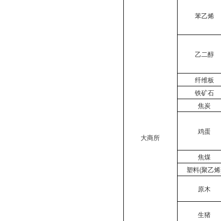
苯乙烯
乙二醇
纤维板
铁矿石
焦炭
鸡蛋
大商所
焦煤
塑料(聚乙烯
原木
生猪