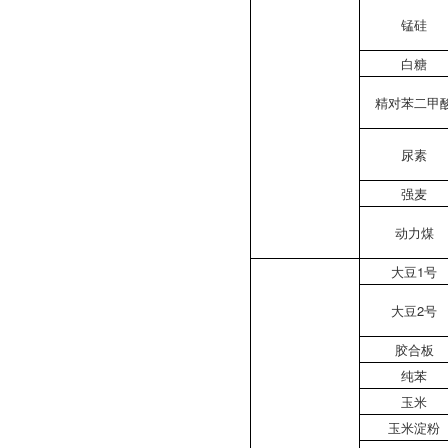
锰硅
白糖
精对苯二甲
尿素
强麦
动力煤
大豆1号
大豆2号
胶合板
纯苯
玉米
玉米淀粉