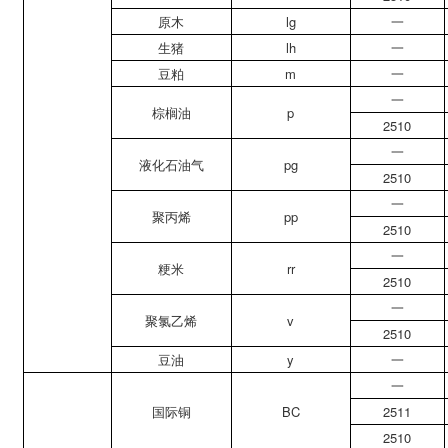
原木
lg
一
生猪
lh
一
豆粕
m
一
一
棕榈油
p
2510
一
液化石油气
pg
2510
一
聚丙烯
pp
2510
一
粳米
rr
2510
一
聚氯乙烯
v
2510
豆油
y
一
一
国际铜
BC
2511
2510