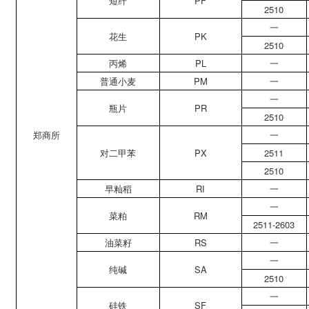
短纤
PF
2510
一
花生
PK
2510
丙烯
PL
一
普通小麦
PM
一
一
瓶片
PR
2510
郑商所
一
对二甲苯
PX
2511
2510
早籼稻
RI
一
一
菜粕
RM
2511-2603
油菜籽
RS
一
一
纯碱
SA
2510
一
硅铁
SF