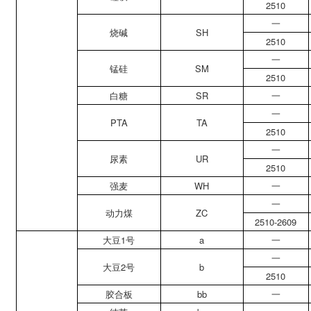
2510
一
烧碱
SH
2510
一
锰硅
SM
2510
白糖
SR
一
一
PTA
TA
2510
一
尿素
UR
2510
强麦
WH
一
一
动力煤
ZC
2510-2609
大豆1号
a
一
一
大豆2号
b
2510
胶合板
bb
一