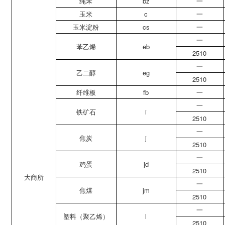
纯苯
bz
一
玉米
c
一
玉米淀粉
cs
一
一
苯乙烯
eb
2510
一
乙二醇
eg
2510
纤维板
fb
一
一
铁矿石
i
2510
一
焦炭
j
2510
一
鸡蛋
jd
2510
大商所
一
焦煤
jm
2510
一
塑料（聚乙烯）
l
2510