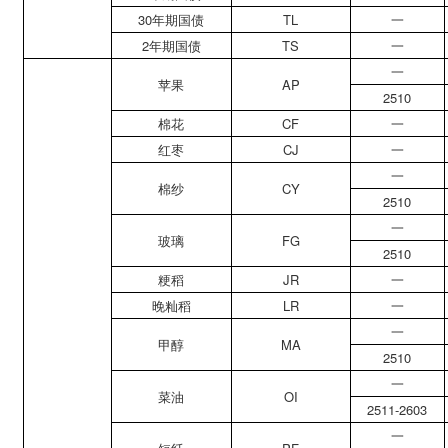
30年期国债
TL
一
2年期国债
TS
一
一
苹果
AP
2510
棉花
CF
一
红枣
CJ
一
一
棉纱
CY
2510
一
玻璃
FG
2510
粳稻
JR
一
晚籼稻
LR
一
一
甲醇
MA
2510
一
菜油
OI
2511-2603
一