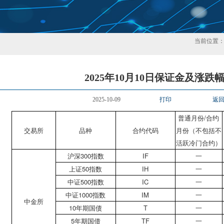
当前位置
2025年10月10日保证金及涨跌
2025-10-09
打印
返
普通月份/合约
交易所
品种
合约代码
月份（不包括不
活跃冷门合约）
沪深300指数
IF
一
上证50指数
IH
一
中证500指数
IC
一
中证1000指数
IM
一
中金所
10年期国债
T
一
5年期国债
TF
一