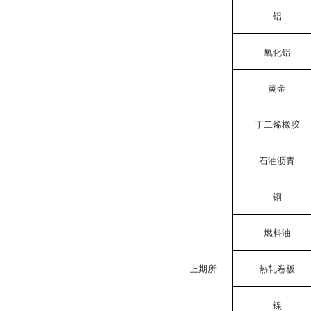
铝
氧化铝
黄金
丁二烯橡胶
石油沥青
铜
燃料油
上期所
热轧卷板
镍