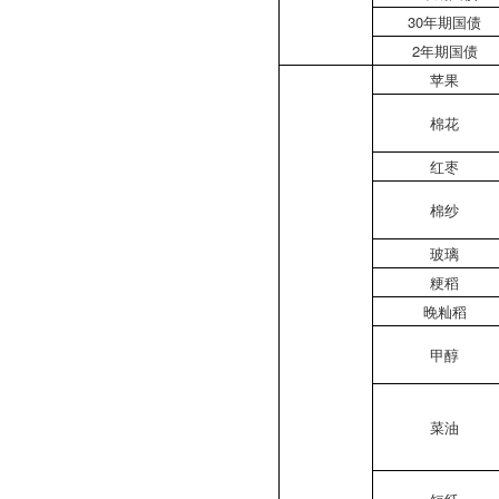
30年期国债
2年期国债
苹果
棉花
红枣
棉纱
玻璃
粳稻
晚籼稻
甲醇
菜油