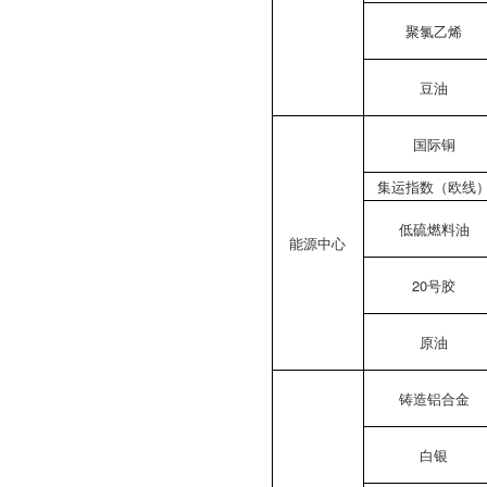
聚氯乙烯
豆油
国际铜
集运指数（欧线
低硫燃料油
能源中心
20号胶
原油
铸造铝合金
白银