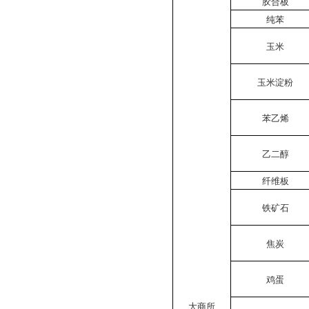
胶合板
纯苯
玉米
玉米淀粉
苯乙烯
乙二醇
纤维板
铁矿石
焦炭
鸡蛋
大商所