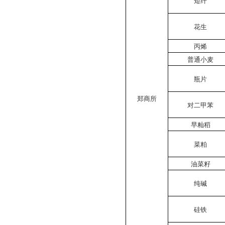
短纤
花生
丙烯
普通小麦
瓶片
郑商所
对二甲苯
早籼稻
菜粕
油菜籽
纯碱
硅铁