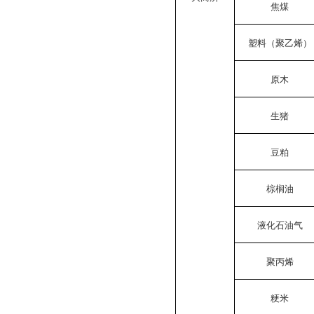
焦煤
塑料（聚乙烯）
原木
生猪
豆粕
棕榈油
液化石油气
聚丙烯
粳米