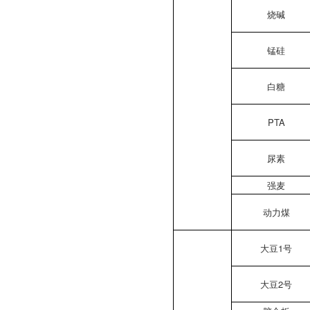
烧碱
锰硅
白糖
PTA
尿素
强麦
动力煤
大豆1号
大豆2号