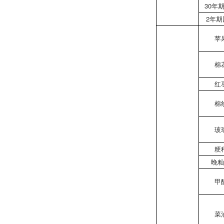
30年
2年期
苹
棉
红
棉
玻
粳
晚
甲
菜