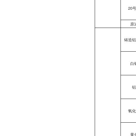
20
原
铸造
白
氧
黄