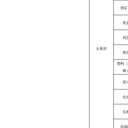
铁
焦
鸡
大商所
焦
塑料
烯
原
生
豆
棕