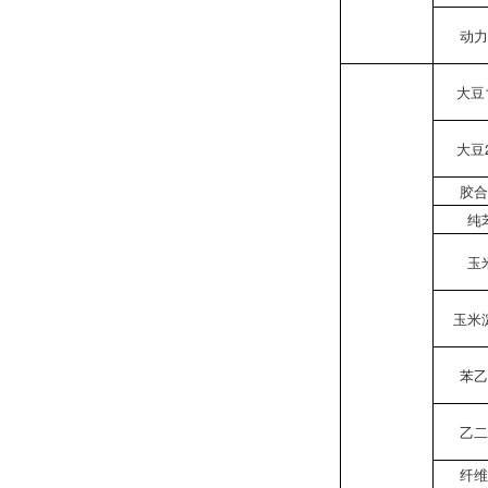
动
大豆
大豆
胶
纯
玉
玉米
苯
乙
纤