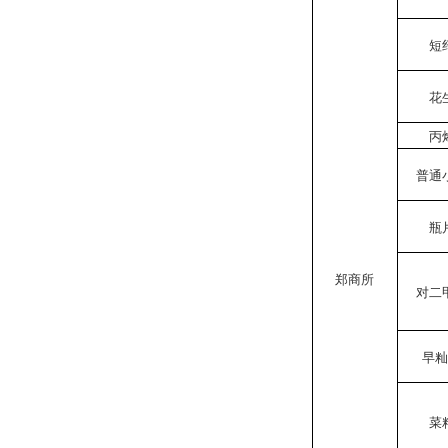
短
花
丙
普通
瓶
郑商所
对二
早
菜