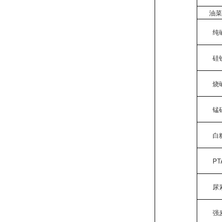
油
纯
硅
烧
锰
白
PT
尿
强