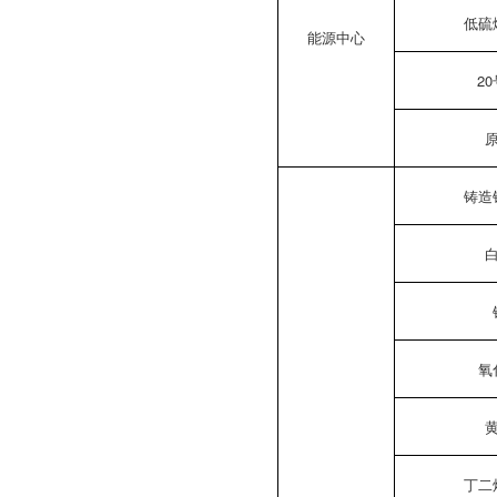
低硫
能源中心
2
铸造
氧
丁二