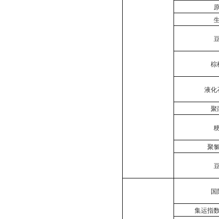
棕
液化
聚
聚
国
集运指