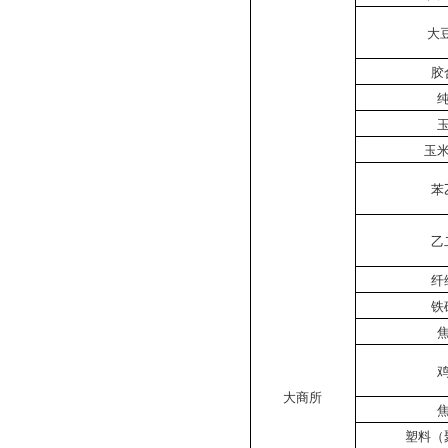
大
胶
玉
苯
乙
纤
铁
大商所
塑料（