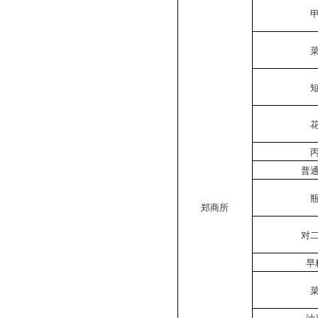
普
郑商所
对
早
油