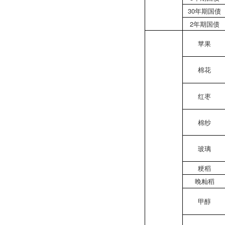
30年期国债
2年期国债
苹果
棉花
红枣
棉纱
玻璃
粳稻
晚籼稻
甲醇