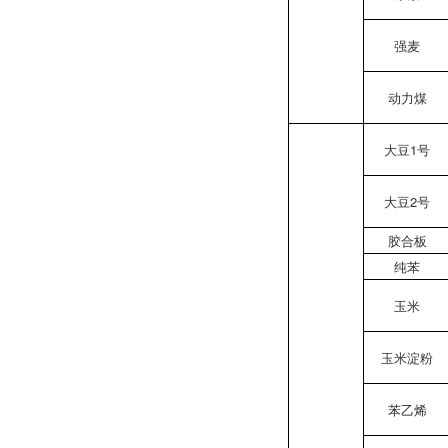
强麦
动力煤
大豆1号
大豆2号
胶合板
纯苯
玉米
玉米淀粉
苯乙烯