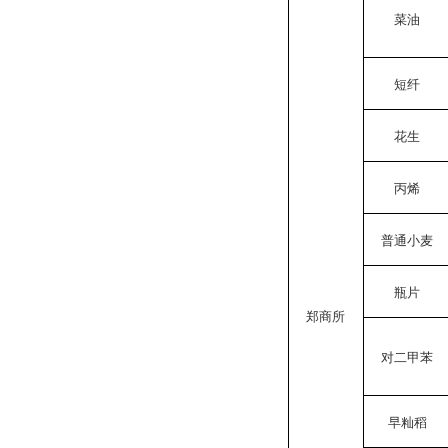
菜油
短纤
花生
丙烯
普通小麦
瓶片
郑商所
对二甲苯
早籼稻