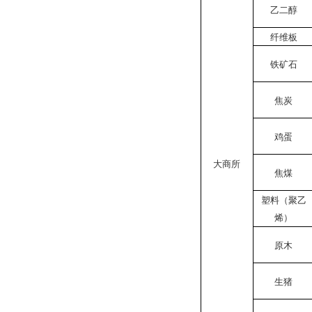
乙二醇
纤维板
铁矿石
焦炭
鸡蛋
大商所
焦煤
塑料（聚乙
烯）
原木
生猪