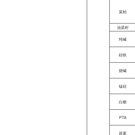
菜粕
油菜籽
纯碱
硅铁
烧碱
锰硅
白糖
PTA
尿素