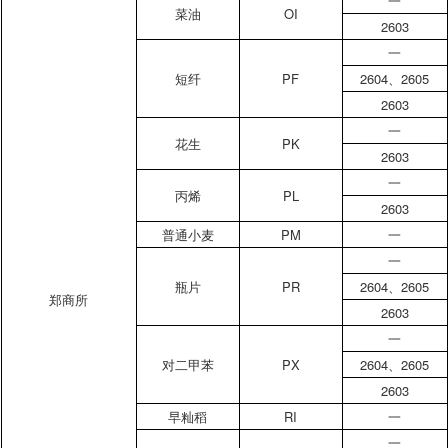
一
菜油
OI
2603
一
短纤
PF
2604
、
2605
2603
一
花生
PK
2603
一
丙烯
PL
2603
普通小麦
PM
一
一
瓶片
PR
2604
、
2605
郑商所
2603
一
对二甲苯
PX
2604
、
2605
2603
早籼稻
RI
一
一