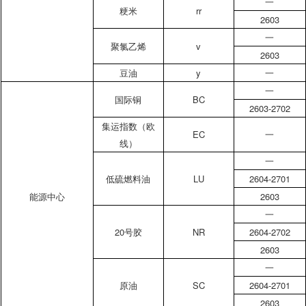
一
粳米
rr
2603
一
聚氯乙烯
v
2603
豆油
y
一
一
国际铜
BC
2603-2702
集运指数（欧
EC
一
线）
一
低硫燃料油
LU
2604-2701
能源中心
2603
一
20号胶
NR
2604-2702
2603
一
原油
SC
2604-2701
2603