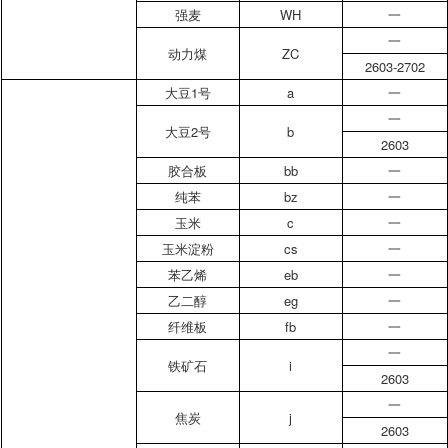
强麦
WH
一
一
动力煤
ZC
2603-2702
大豆1号
a
一
一
大豆2号
b
2603
胶合板
bb
一
纯苯
bz
一
玉米
c
一
玉米淀粉
cs
一
苯乙烯
eb
一
乙二醇
eg
一
纤维板
fb
一
一
铁矿石
i
2603
一
焦炭
j
2603