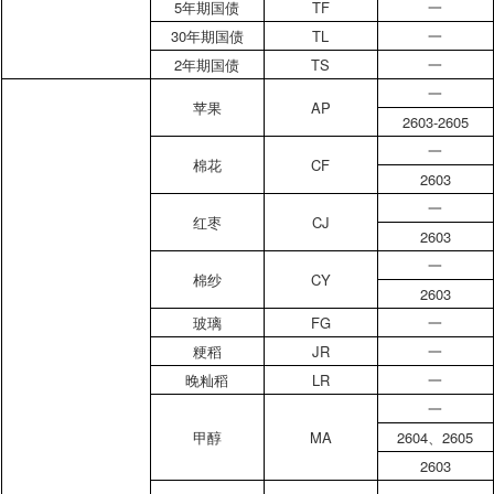
5年期国债
TF
一
30年期国债
TL
一
2年期国债
TS
一
一
苹果
AP
2603-2605
一
棉花
CF
2603
一
红枣
CJ
2603
一
棉纱
CY
2603
玻璃
FG
一
粳稻
JR
一
晚籼稻
LR
一
一
甲醇
MA
2604
、
2605
2603