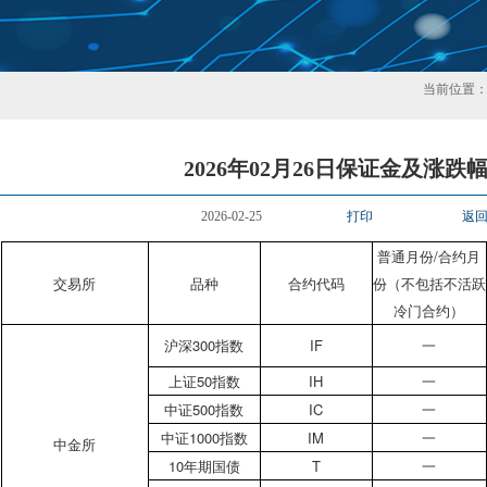
当前位置
2026年02月26日保证金及涨跌
2026-02-25
打印
返
普通月份/合约月
交易所
品种
合约代码
份（不包括不活跃
冷门合约）
沪深300指数
IF
一
上证50指数
IH
一
中证500指数
IC
一
中证1000指数
IM
一
中金所
10年期国债
T
一