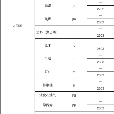
一
鸡蛋
jd
2702
一
焦煤
jm
2603
大商所
一
塑料（聚乙烯）
l
2603
一
原木
lg
2603
一
生猪
lh
2603
一
豆粕
m
2603
一
棕榈油
p
2603
液化石油气
pg
一
一
聚丙烯
pp
2603