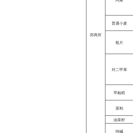
普通小麦
郑商所
瓶片
对二甲苯
早籼稻
菜粕
油菜籽
纯碱