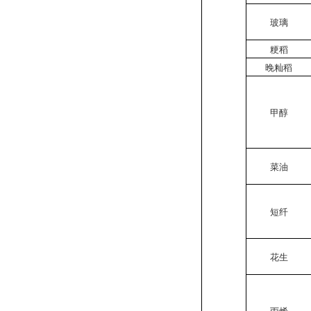
玻璃
粳稻
晚籼稻
甲醇
菜油
短纤
花生
丙烯