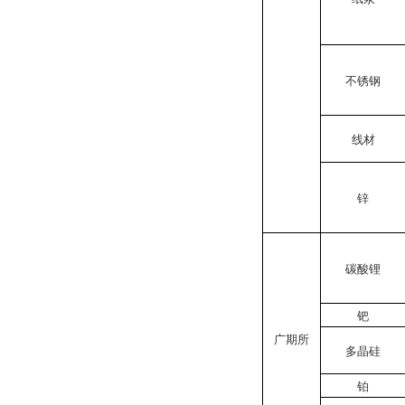
不锈钢
线材
锌
碳酸锂
钯
广期所
多晶硅
铂