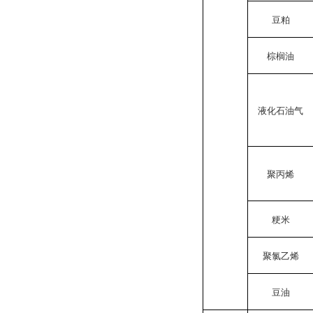
豆粕
棕榈油
液化石油气
聚丙烯
粳米
聚氯乙烯
豆油