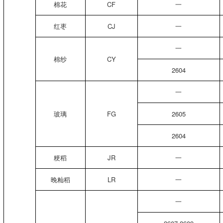
棉花
CF
一
红枣
CJ
一
一
棉纱
CY
2604
一
玻璃
FG
2605
2604
粳稻
JR
一
晚籼稻
LR
一
一