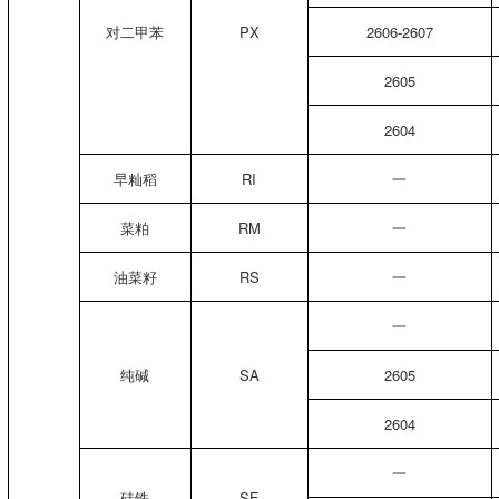
对二甲苯
PX
2606-2607
2605
2604
早籼稻
RI
一
菜粕
RM
一
油菜籽
RS
一
一
纯碱
SA
2605
2604
一
硅铁
SF