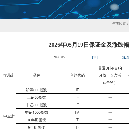
当前位置
2026年05月19日保证金及涨跌
2026-05-18
打印
返
普通月份/合约
交易所
品种
合约代码
月份（仅含活
跃合约）
沪深300指数
IF
一
上证50指数
IH
一
中证500指数
IC
一
中证1000指数
IM
一
中金所
10年期国债
T
一
5年期国债
TF
一