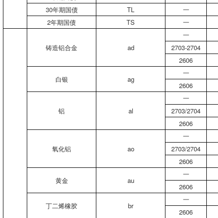
30年期国债
TL
一
2年期国债
TS
一
一
铸造铝合金
ad
2703-2704
2606
一
白银
ag
2606
一
铝
al
2703/2704
2606
一
氧化铝
ao
2703/2704
2606
一
黄金
au
2606
一
丁二烯橡胶
br
2606