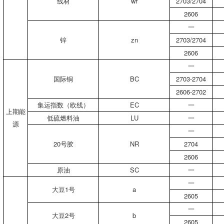
线材
wr
2703/2704
2606
一
锌
zn
2703/2704
2606
一
国际铜
BC
2703-2704
2606-2702
集运指数（欧线）
EC
一
上期能
低硫燃料油
LU
一
源
一
20号胶
NR
2704
2606
原油
SC
一
一
大豆1号
a
2605
一
大豆2号
b
2605