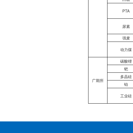
PTA
尿素
强麦
动力煤
碳酸锂
钯
多晶硅
广期所
铂
工业硅