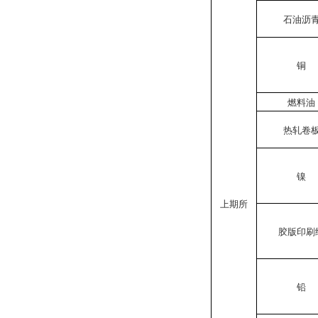
石油沥
铜
燃料油
热轧卷
镍
上期所
胶版印刷
铅