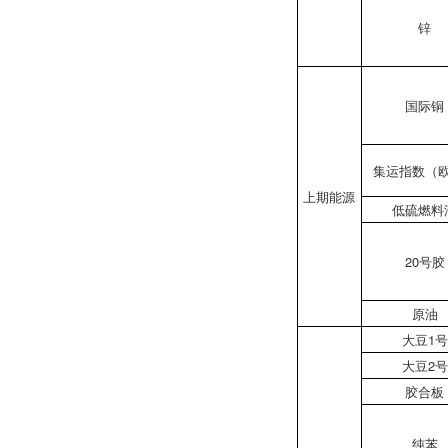
锌
国际铜
集运指数（
上期能源
低硫燃料
20号胶
原油
大豆1号
大豆2号
胶合板
纯苯