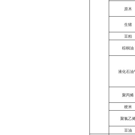
原木
生猪
豆粕
棕榈油
液化石油
聚丙烯
粳米
聚氯乙
豆油