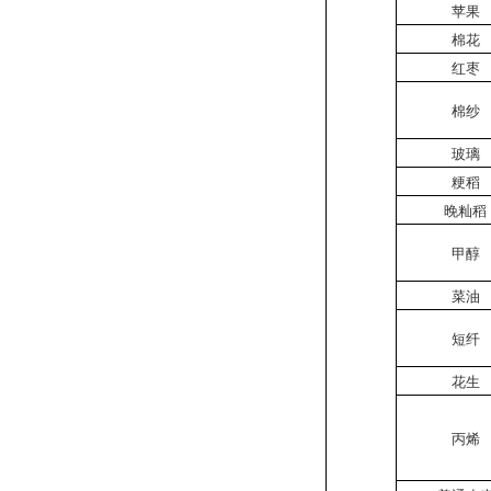
苹果
棉花
红枣
棉纱
玻璃
粳稻
晚籼稻
甲醇
菜油
短纤
花生
丙烯