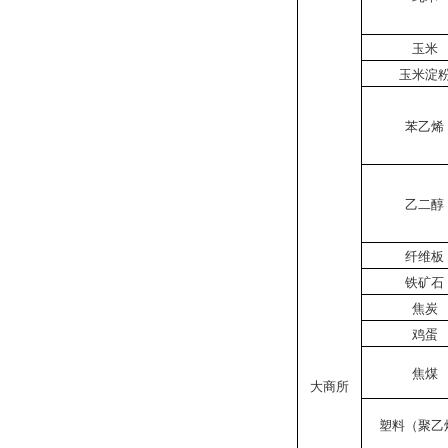
玉米
玉米淀
苯乙烯
乙二醇
纤维板
铁矿石
焦炭
鸡蛋
焦煤
大商所
塑料（聚乙