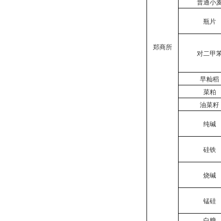
普通小
瓶片
郑商所
对二甲
早籼稻
菜粕
油菜籽
纯碱
硅铁
烧碱
锰硅
白糖