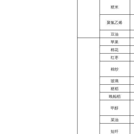
粳米
聚氯乙烯
豆油
苹果
棉花
红枣
棉纱
玻璃
粳稻
晚籼稻
甲醇
菜油
短纤