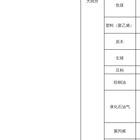
大商所
焦煤
塑料（聚乙烯）
原木
生猪
豆粕
棕榈油
液化石油气
聚丙烯