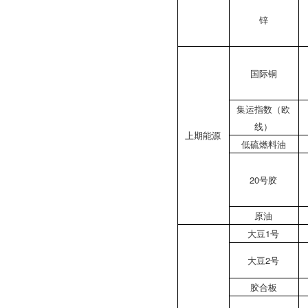
锌
国际铜
集运指数（欧
线）
上期能源
低硫燃料油
20号胶
原油
大豆1号
大豆2号
胶合板