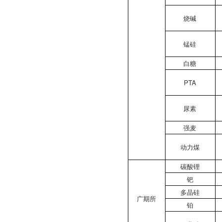
烧碱
锰硅
白糖
PTA
尿素
强麦
动力煤
碳酸锂
钯
多晶硅
广期所
铂