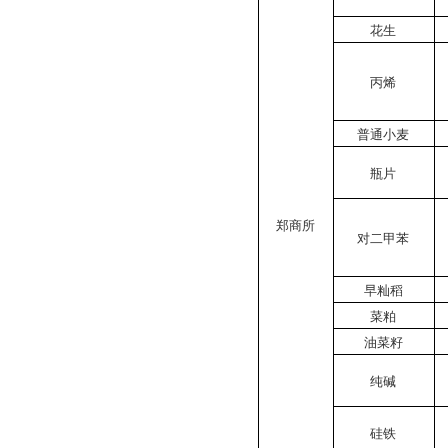
花生
丙烯
普通小麦
瓶片
郑商所
对二甲苯
早籼稻
菜粕
油菜籽
纯碱
硅铁