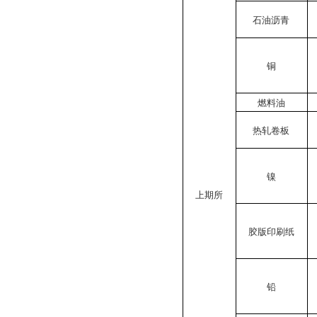
石油沥青
铜
燃料油
热轧卷板
镍
上期所
胶版印刷纸
铅