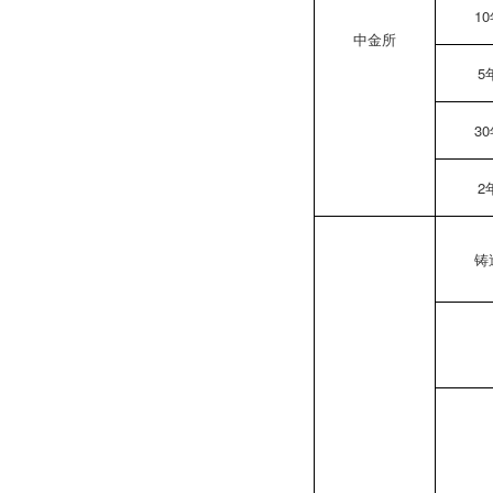
1
中金所
5
3
2
铸