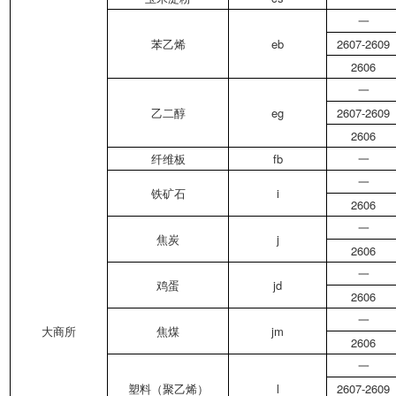
一
苯乙烯
eb
2607-2609
2606
一
乙二醇
eg
2607-2609
2606
纤维板
fb
一
一
铁矿石
i
2606
一
焦炭
j
2606
一
鸡蛋
jd
2606
一
大商所
焦煤
jm
2606
一
塑料（聚乙烯）
l
2607-2609