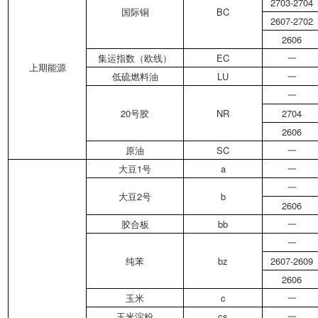
2703-2704
国际铜
BC
2607-2702
2606
集运指数（欧线）
EC
一
上期能源
低硫燃料油
LU
一
一
20号胶
NR
2704
2606
原油
SC
一
大豆1号
a
一
一
大豆2号
b
2606
胶合板
bb
一
一
纯苯
bz
2607-2609
2606
玉米
c
一
玉米淀粉
cs
一