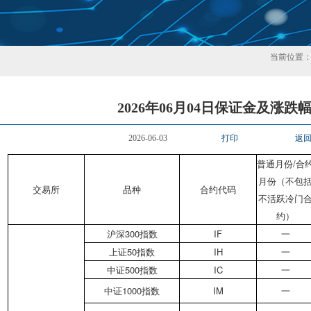
当前位置
2026年06月04日保证金及涨跌
2026-06-03
打印
返
普通月份/合
月份（不包
交易所
品种
合约代码
不活跃冷门
约）
沪深300指数
IF
一
上证50指数
IH
一
中证500指数
IC
一
中证1000指数
IM
一