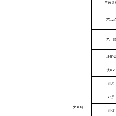
玉米淀
苯乙
乙二
纤维
铁矿
焦炭
鸡蛋
大商所
焦煤