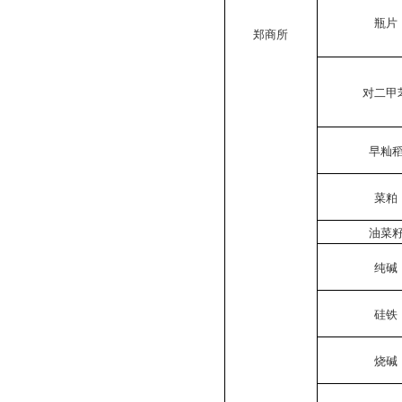
瓶片
郑商所
对二甲
早籼
菜粕
油菜
纯碱
硅铁
烧碱