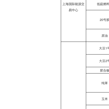
上海国际能源交
低硫燃
易中心
20号
原油
大豆1
大豆2
胶合
纯苯
玉米