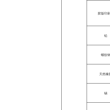
胶版印
铅
螺纹
天然橡
锡