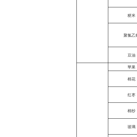
粳米
聚氯乙
豆油
苹果
棉花
红枣
棉纱
玻璃