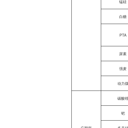
锰硅
白糖
PTA
尿素
强麦
动力
碳酸
钯
广期所
多晶