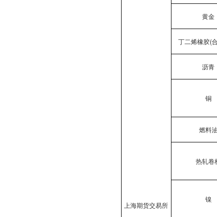
黄金
丁二烯橡胶(合
沥青
铜
燃料
热轧卷
镍
上海期货交易所