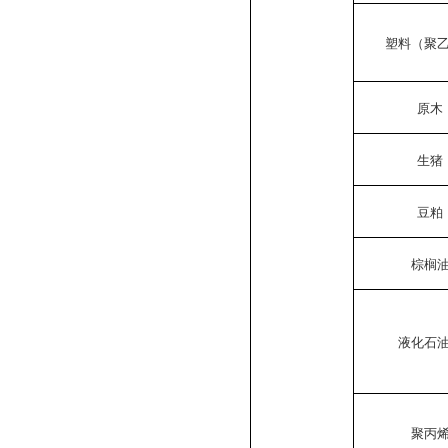
塑料（聚
原木
生猪
豆粕
棕榈
液化石
聚丙