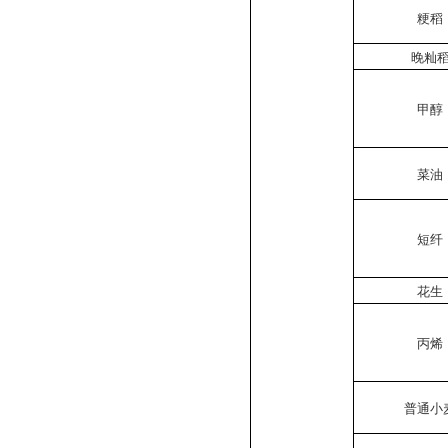
粳稻
晚籼
甲醇
菜油
短纤
花生
丙烯
普通小