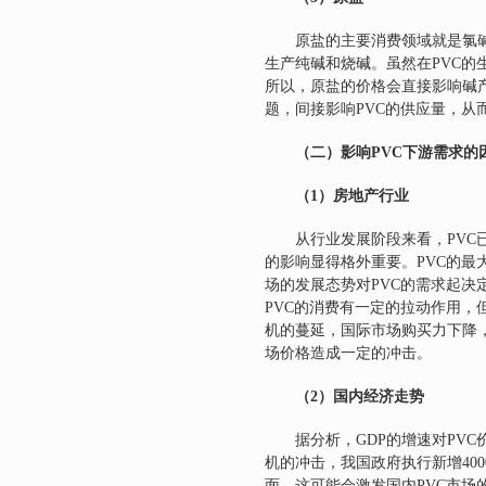
原盐的主要消费领域就是氯
生产纯碱和烧碱。虽然在
PVC
的
所以，原盐的价格会直接影响碱
题，间接影响
PVC
的供应量，从
（二）影响
PVC
下游需求的
（
1
）房地产行业
从行业发展阶段来看，
PVC
的影响显得格外重要。
PVC
的最
场的发展态势对
PVC
的需求起决
PVC
的消费有一定的拉动作用，
机的蔓延，国际市场购买力下降
场价格造成一定的冲击。
（
2
）国内经济走势
据分析，
GDP
的增速对
PVC
机的冲击，我国政府执行新增
400
面，这可能会激发国内
PVC
市场