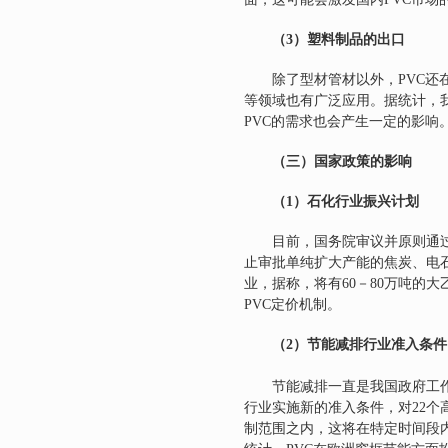
（3）
塑料制品的出口
除了型材管材以外，
PVC
还
等领域也有广泛应用。据统计，
PVC
的需求也会产生一定的影响
（三）国家政策的影响
（
1
）石化行业振兴计划
目前，国务院审议并原则通
止审批单纯扩大产能的焦炭、电
业，据称，将有
60
－
80
万吨的大
PVC
定价机制。
（
2
）节能减排行业准入条件
节能减排一直是我国政府工
行业实施新的准入条件，对
22
个
制范围之内，这将在特定时间段