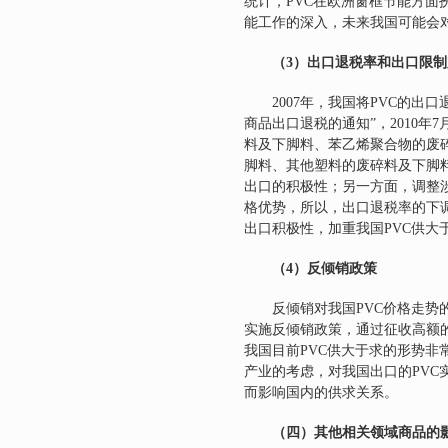
统计，
PVC
在欧洲窗框节能方面
能工作的深入，未来我国可能会
（3）
出口退税率和出口限制
2007
年，我国将
PVC
的出口
商品出口退税的通知”，
2010
年
7
料及下脚料、苯乙烯聚合物的废
脚料、其他塑料的废碎料及下脚
出口的积极性；另一方面，调整
格优势，所以，出口退税率的下
出口积极性，加重我国
PVC
供大
（4）
反倾销政策
反倾销对我国
PVC
价格走势
实施反倾销政策，通过征收高额
我国目前
PVC
供大于求的形势非
产业的考虑，对我国出口的
PVC
而影响国内的供求关系。
（四）其他相关领域商品的