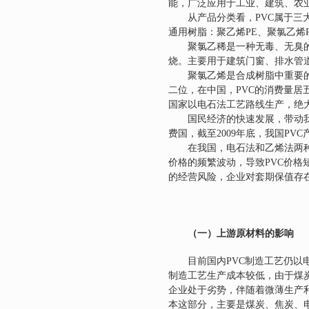
能，广泛应用于工业、建筑、农
从产品分类看，
PVC
属于三
通用树脂：聚乙烯
PE
、聚氯乙烯
聚氯乙稀是一种无毒、无臭
烧。主要用于建筑门窗、排水管
聚氯乙烯是合成树脂中重要
二位，在中国，
PVC
的消费量居
国家以电石法工艺路线生产，绝
国民经济的快速发展，带动
费国，截至
2009
年底，我国
PVC
在我国，电石法和乙烯法两
价格的频繁波动，导致
PVC
价格
的经营风险，企业对套期保值存
（一）
上游原材料的影响
目前国内
PVC
制造工艺仍以
制造工艺生产成本较低，由于煤
企业处于劣势，伴随着微薄生产
本这部分，主要是煤炭、焦炭、