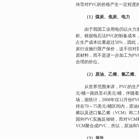
传导对
PVC
的价格产生一定程度
（1）
煤炭、焦炭、电力
由于我国工业用电仍以火力
析。根据电石法
PVC
的制备成本
占生产成本比重超过
50%
，因此
炭行业施行限产保价，这不但对
原材料，而不是进一步加工为
PV
合理的价位。
（2）
原油、乙烯、氯乙烯、
从世界范围来讲，
PVC
的生
元
/
桶一路跌至
45
美元
/
桶，伴随着
场，据统计，
2008
年仅
12
月份
PV
持在
70
～
75
美元
/
桶区间内，原油
烯以及进口氯乙烯（
VCM
）和二
国外
PVC
实施反倾销，而对
VCM
VCM
聚合成
PVC
，所以，原油和
（3）
原盐