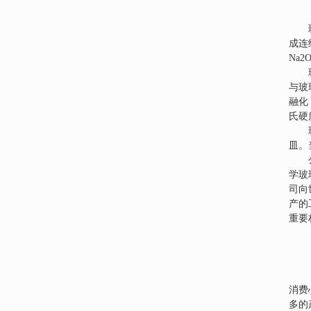
成连
Na2
与玻
融化
氏硬
皿。
学玻
司向
产的
重要
消费
多的