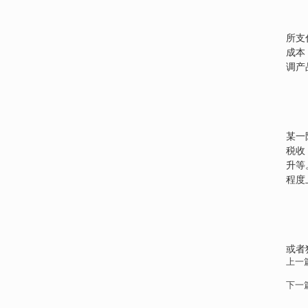
所支
成本
调产
某一
税收
升等
程度
或者
上一
下一