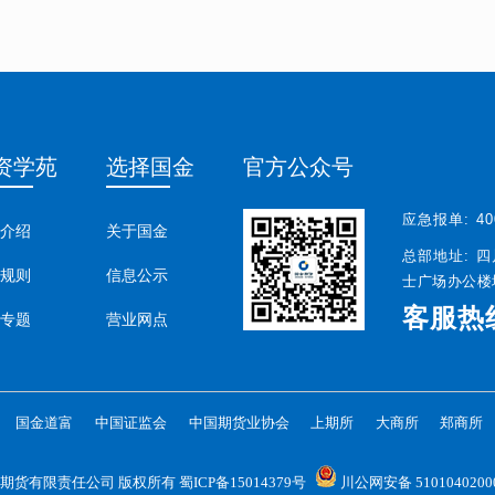
资学苑
选择国金
官方公众号
应急报单:
40
介绍
关于国金
总部地址:
四
规则
信息公示
士广场办公楼塔
客服热
专题
营业网点
国金道富
中国证监会
中国期货业协会
上期所
大商所
郑商所
026 国金期货有限责任公司 版权所有
蜀ICP备15014379号
川公网安备 5101040200