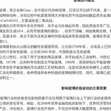
玻璃合约概述
玻璃，英文名称
Glass
，在中国古代亦称琉璃，日语汉字以硝子代表。是一
续网络结构，冷却过程中粘度逐渐增大并硬化而不结晶的硅酸盐类非金属
O
•
CaO
•
6SiO2
，主要成份是二氧化硅。
玻璃在日常环境中呈化学惰性，亦不会与生物起作用，因此用途非常广泛
璃反应生成
SiF4
，从而导致玻璃的腐蚀），但溶于强碱，例如氢氧化铯。
，迅速冷却，各分子因为没有足够时间形成晶体而形成玻璃。玻璃在常温
度
6.5
。
玻璃最初由火山喷出的酸性岩凝固而得。公元前
3700
年前，
古埃及人已经
当时只有有色玻璃。公元前
1000
年前，中国制造出无色玻璃
公元
12
世纪，出现了用于交换的商品玻璃，并开始成为工业材料。
18
世纪
璃。
1873
年，比利时率先制造出平板玻璃。
1906
年，美国研制出平板玻璃
世界宣告平板玻璃的浮法成型工艺研制成功，这是对原来的有槽引上成型
工业化和规模化，各种用途和各种性能的玻璃相继问世。现代，玻璃已成
材料之一。
影响玻璃价格波动的主要因素
玻璃行业的价格变化影响因素不仅仅局限于玻璃行业上下游行业的发展情
心理的变化等等。例如，在
2008
年世界金融危机的影响下，世界经济受到
产品，冲击很大。玻璃行业也不例外，不仅仅外销量大幅度降低，外销价