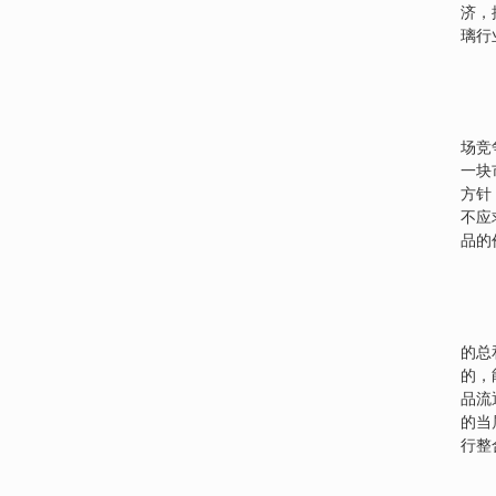
济，
璃行
场竞
一块
方针
不应
品的
的总
的，
品流
的当
行整