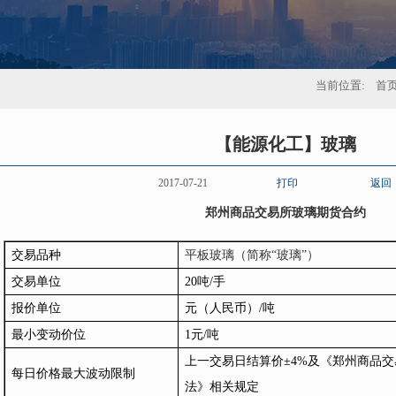
当前位置:
首
【能源化工】玻璃
2017-07-21
打印
返回
郑州商品交易所玻璃期货合约
交易品种
平板玻璃（简称
“
玻璃
”
）
交易单位
20吨/手
报价单位
元（人民币）/吨
最小变动价位
1元/吨
上一交易日结算价±4%及《郑州商品
每日价格最大波动限制
法》相关规定