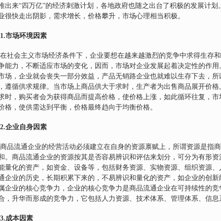
推出来“四万亿”的经济刺激计划，各地政府也随之出台了积极的发展计划
业很快走出阴影，需求增长，价格攀升，市场心理相当积极。
1.
市场环境因素
在社会主义市场经济条件下，企业要想在越来越激烈的竞争中求得生存和
争能力，不断适应市场的变化，因而，市场对企业发展起着决定性的作用
市场，企业就会丧失一部分效益，产品无销路企业也就难以生存下去，所
，遵循供求规律。当市场上商品供大于求时，生产者为出售商品展开价格
求时，购买者会为获得商品而提高价格，使价格上涨，如此循环往复，市场
价格，使供需达到平衡，价格最终趋向于均衡价格。
2.
企业自身因素
商品流通企业的经营活动必须建立在自身的资源禀赋上，所谓资源是指商
和。商品流通企业的资源按其是否容易辨识和评估来划分，可分为有形资
能量化的资产，如资金、设备等，包括财务资源、实物资源、组织资源、
通企业的历史，长期积累下来的，不易辨识和量化的资产，如企业的创新
属企业的核心竞争力，企业的核心竞争力是商品流通企业在可持续性的竞
合，升华而形成的竞争力，它包括人力资源、技术体系、管理体系、信息
3.
成本因素