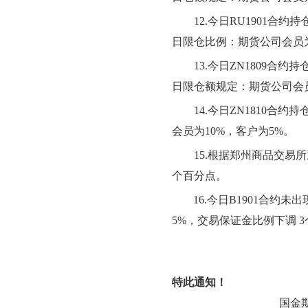
1
2
.今日RU1901合约
日限仓比例：期货公司会员
1
3
.今日ZN1809合约
日限仓额规定：期货公司会
1
4
.今日ZN1810合
会员为10%，客户为5%。
15.根据郑州商品交易所
个百分点
。
1
6
.今日
B1901
合约
未
出
5
%，交易保证金比例
下
调
3
特此通知！
国金