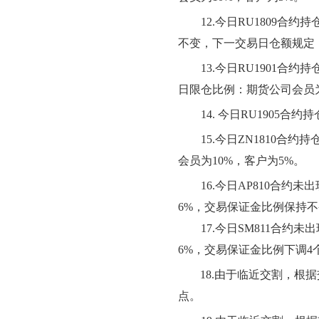
12.今日
RU1809合约
不变
，下一交易日仓额规定
13.今日RU1901合约
持
日限仓比例：期货公司会员
14
. 今日RU1905
15
.今日ZN1810合
会员为10%，客户为5%。
16.今日AP810合约
未
出
6
%，交易保证金比例保持不
17.今日SM811合约
未
出
6
%，交易保证金比例
下
调
4
1
8
.由于临近交割，根据
点。