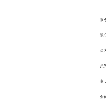
限
限
员
员
变
会