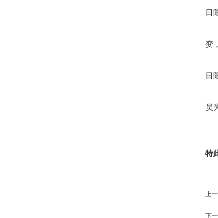
日
变
日
员
特
2
上一
下一