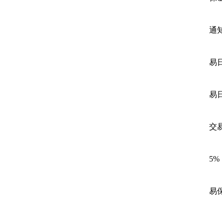
通
易
易
交
5
易