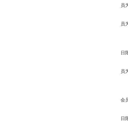
员
员
日
员
会
日