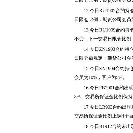
日限仓比例：期货公司会员
1
2
.今日RU1905合约
日限仓比例：期货公司会员
1
3
.今日RU1909合
不变
，下一交易日限仓比例
1
4
.今日ZN1903合约
日限仓额规定：期货公司会
1
5
.今日ZN1904合
会员为10%，客户为5%。
1
6
.今日
FB2001
合约出
8
%，交易所保证金比例
保持
1
7
.今日
LR903
合约出现
交易所保证金比例
上调
4个
1
8
.今日
B1912
合约
未
出