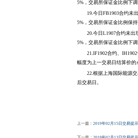
5
%，交易所保证金比例
下调
1
9
.今日
FB1903
合约
未
5
%，交易所保证金比例
保持
20
.今日
L1907
合约
未
出
5
%，交易所保证金比例
下调
21
.IF1902合约、IH
幅度为上一交易日结算价的±
22
.根据上海国际能源
后交易日
。
2019年
上一篇：
2019年02月15日交易提
下一篇：
2019年02月13日交易提