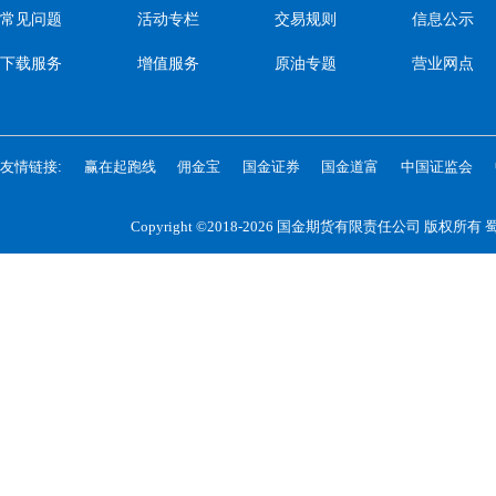
常见问题
活动专栏
交易规则
信息公示
下载服务
增值服务
原油专题
营业网点
友情链接:
赢在起跑线
佣金宝
国金证券
国金道富
中国证监会
Copyright ©2018-2026 国金期货有限责任公司 版权所有
蜀