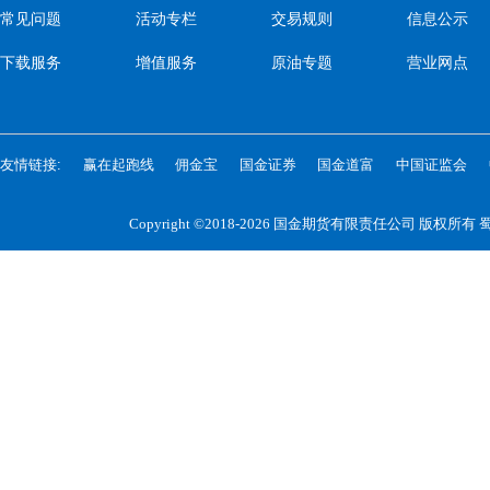
常见问题
活动专栏
交易规则
信息公示
下载服务
增值服务
原油专题
营业网点
友情链接:
赢在起跑线
佣金宝
国金证券
国金道富
中国证监会
Copyright ©2018-2026 国金期货有限责任公司 版权所有
蜀