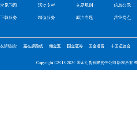
常见问题
活动专栏
交易规则
信息公示
下载服务
增值服务
原油专题
营业网点
友情链接:
赢在起跑线
佣金宝
国金证券
国金道富
中国证监会
Copyright ©2018-2026 国金期货有限责任公司 版权所有
蜀