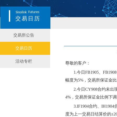
Futures
Sinolink
交易日历
交易所公告
交易日历
活动专栏
尊敬的客户：
1.
今日
FB1905、FB1908
幅度为
5
%，交易所保证金比
2.
今日
CY908
合约
未
出
4
%，交易所保证金比例
下调
3.
IF1904合约、IH1
度为上一交易日结算价的±2