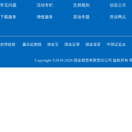
常见问题
活动专栏
交易规则
信息公示
下载服务
增值服务
原油专题
营业网点
友情链接:
赢在起跑线
佣金宝
国金证券
国金道富
中国证监会
Copyright ©2018-2026 国金期货有限责任公司 版权所有
蜀