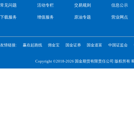
常见问题
活动专栏
交易规则
信息公示
下载服务
增值服务
原油专题
营业网点
友情链接:
赢在起跑线
佣金宝
国金证券
国金道富
中国证监会
Copyright ©2018-2026 国金期货有限责任公司 版权所有
蜀