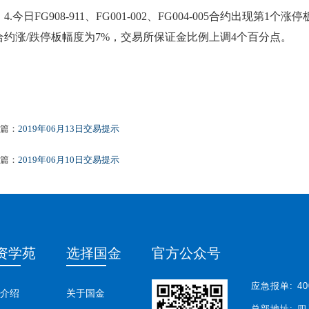
4.
今日
FG908-911、FG001-002、FG004-005
合约出现第
1
个
涨
停
合约涨
/跌停板幅度为
7
%，交易所保证金比例
上
调
4
个百分点。
篇：
2019年06月13日交易提示
篇：
2019年06月10日交易提示
资学苑
选择国金
官方公众号
应急报单:
40
介绍
关于国金
总部地址:
四