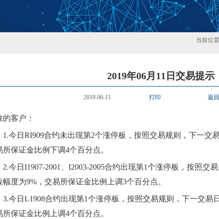
当前位
2019年06月11日交易提示
2019-06-11
打印
返
敬的客户：
1.
今日
RI909
合约
未
出现第
2
个
涨
停板，按照交易规则，下一交
易所保证金比例
下
调
4
个百分点。
2.
今日
I1907-2001、I2003-2005
合约出现第
1
个
涨
停板，按照交易
板幅度为
9
%，交易所保证金比例
上
调
3
个百分点。
3.
今日
L1908
合约出现第
1
个
涨
停板，按照交易规则，下一交易
易所保证金比例
上
调
4
个百分点。