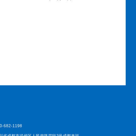
0-682-1198
川省成都市武侯区人民南路四段3号成都来福