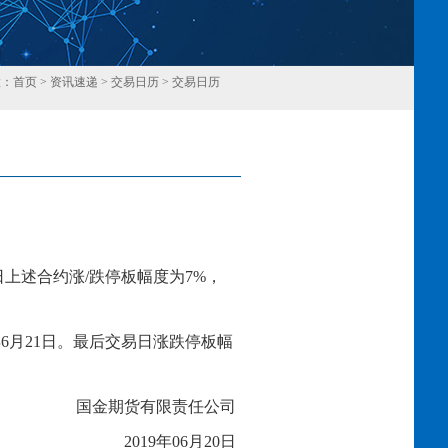
置：
首页
>
资讯速递
>
交易日历
>
交易日历
回
日上述合约涨
/跌停板幅度为
7
%，
19年6月21日。最后交易日涨跌停板幅
国金期货有限责任公司
2019年
06
月
20
日