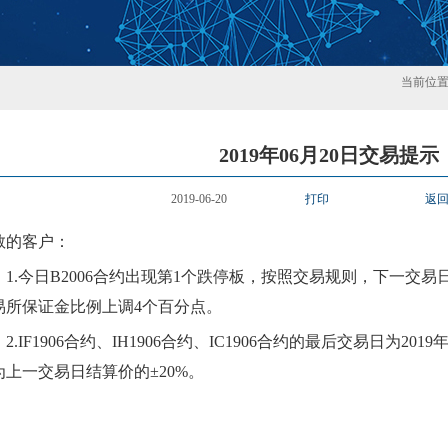
当前位
2019年06月20日交易提示
2019-06-20
打印
返
敬的客户：
1.
今日
B2006
合约出现第
1
个
跌
停板，按照交易规则，下一交易
易所保证金比例
上
调
4
个百分点。
2.
IF1906合约、IH1906合约、IC1906合约的最后交易日为20
为上一交易日结算价的±20%。