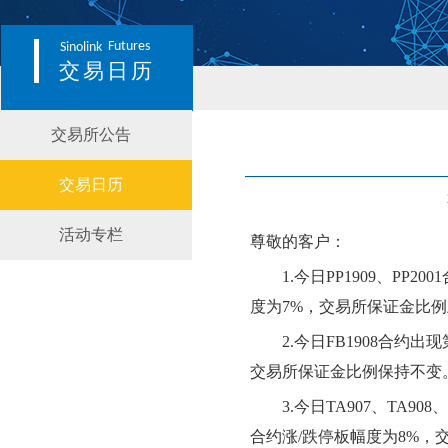
Futures
Sinolink
交易日历
交易所公告
交易日历
活动专栏
尊敬的客户：
1.今日
PP1909、PP2001
度为
7
%，交易所保证金比例
2.今日
FB1908
合约出现
交易所保证金比例
保持不变
3
.今日
TA907、TA908、
合约涨
/跌停板幅度为
8
%，