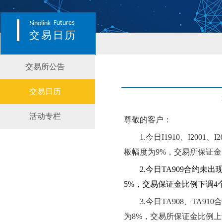
Futures
Sinolink
交易日历
交易所公告
交易日历
活动专栏
尊敬的客户：
1.
今日
I1910、I2001、I2
板幅度为
9
%，交易所保证金
2.
今日
TA909合约
未
出
5
%，交易保证金比例
下
调
4
3.
今日
TA908、TA910
合
为
8
%，交易所保证金比例
上