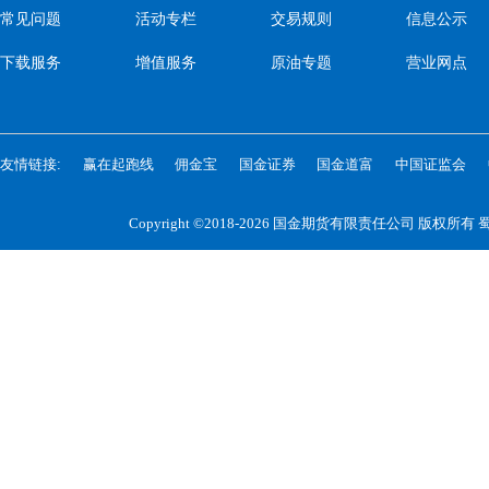
常见问题
活动专栏
交易规则
信息公示
下载服务
增值服务
原油专题
营业网点
友情链接:
赢在起跑线
佣金宝
国金证券
国金道富
中国证监会
Copyright ©2018-2026 国金期货有限责任公司 版权所有
蜀