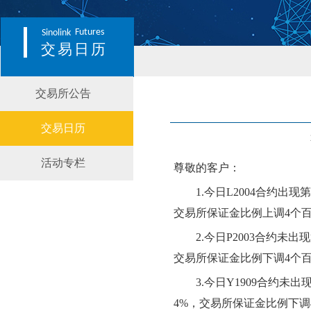
Futures
Sinolink
交易日历
交易所公告
交易日历
活动专栏
尊敬的客户：
1.
今日
L2004
合约出现第
交易所保证金比例上调
4
个
2.
今日
P2003
合约
未
出现
交易所保证金比例
下
调
4
个
3.
今日
Y1909
合约
未
出
4
%，交易所保证金比例
下
调