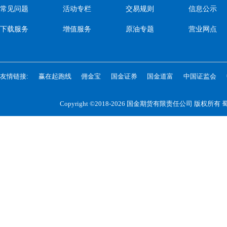
常见问题
活动专栏
交易规则
信息公示
下载服务
增值服务
原油专题
营业网点
友情链接:
赢在起跑线
佣金宝
国金证券
国金道富
中国证监会
Copyright ©2018-2026 国金期货有限责任公司 版权所有
蜀