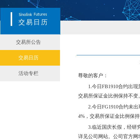
Futures
Sinolink
交易日历
交易所公告
交易日历
活动专栏
尊敬的客户：
1.
今日
FB1910
合约出现
交易所保证金比例
保持不变
2.
今日
FG1910
合约
未
出
4
%，交易所保证金比例
保持
3.
临近
国庆
长假，经研
详见公司网站。公司官方网