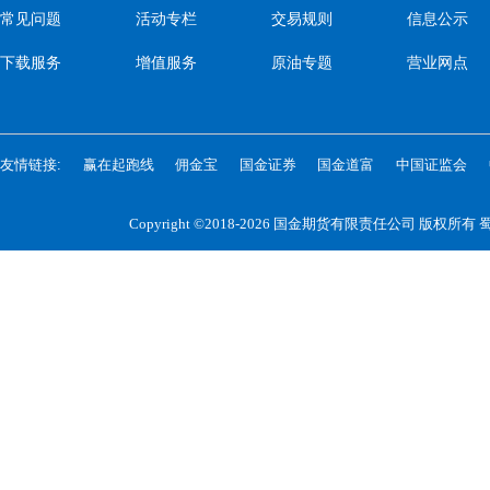
常见问题
活动专栏
交易规则
信息公示
下载服务
增值服务
原油专题
营业网点
友情链接:
赢在起跑线
佣金宝
国金证券
国金道富
中国证监会
Copyright ©2018-2026 国金期货有限责任公司 版权所有
蜀