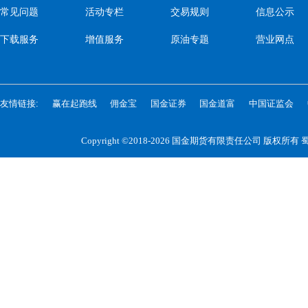
常见问题
活动专栏
交易规则
信息公示
下载服务
增值服务
原油专题
营业网点
友情链接:
赢在起跑线
佣金宝
国金证券
国金道富
中国证监会
Copyright ©2018-2026 国金期货有限责任公司 版权所有
蜀