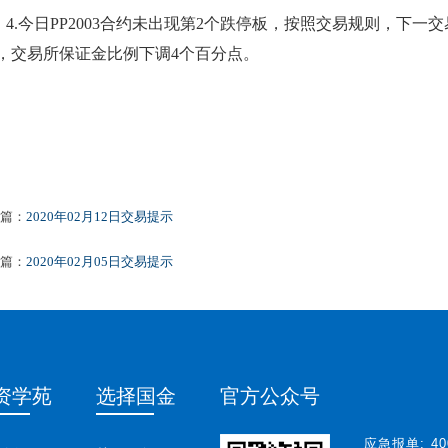
4.今日PP2003合约
未
出现第
2
个跌停板，按照交易规则，下一交
，交易所保证金比例
下
调
4个百分点。
篇：
2020年02月12日交易提示
篇：
2020年02月05日交易提示
资学苑
选择国金
官方公众号
应急报单:
40