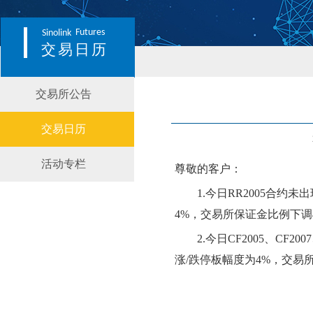
Futures
Sinolink
交易日历
交易所公告
交易日历
活动专栏
尊敬的客户：
1.今日
RR2005
合约
未
出
4
%，交易所保证金比例
下
调
2.今日
CF2005、CF200
涨
/跌停板幅度为
4
%，交易