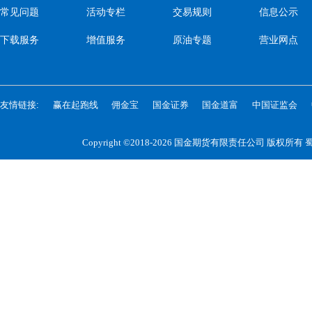
常见问题
活动专栏
交易规则
信息公示
下载服务
增值服务
原油专题
营业网点
友情链接:
赢在起跑线
佣金宝
国金证券
国金道富
中国证监会
Copyright ©2018-2026 国金期货有限责任公司 版权所有
蜀